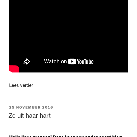
“Uitstel,
Lees verder
maar
geen
afstel”
GEPLAATST
25 NOVEMBER 2016
OP
Zo uit haar hart