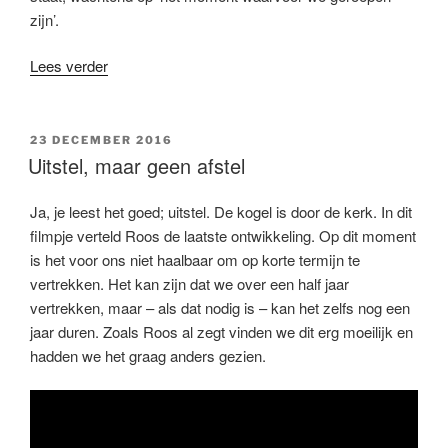
zijn’.
“Visieboost
Lees verder
luidt
nieuwe
fase
GEPLAATST
23 DECEMBER 2016
OP
in”
Uitstel, maar geen afstel
Ja, je leest het goed; uitstel. De kogel is door de kerk. In dit
filmpje verteld Roos de laatste ontwikkeling. Op dit moment
is het voor ons niet haalbaar om op korte termijn te
vertrekken. Het kan zijn dat we over een half jaar
vertrekken, maar – als dat nodig is – kan het zelfs nog een
jaar duren. Zoals Roos al zegt vinden we dit erg moeilijk en
hadden we het graag anders gezien.