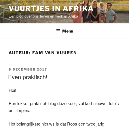
Ga
VUURTJES IN AFRIKA
naar
Een blog over ons leven en werk in Afrika
de
inhoud
Menu
AUTEUR:
FAM VAN VUUREN
GEPLAATST
8 DECEMBER 2017
OP
Even praktisch!
Hoi!
Een lekker praktisch blog deze keer; vol kort nieuws, foto’s
en filmpjes.
Het belangrijkste nieuws is dat Roos een twee jarig