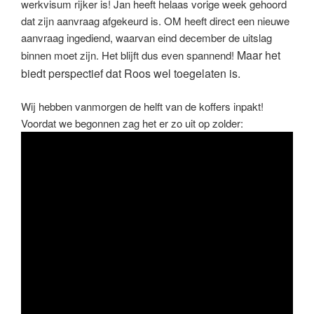
werkvisum rijker is! Jan heeft helaas vorige week gehoord
dat zijn aanvraag afgekeurd is. OM heeft direct een nieuwe
aanvraag ingediend, waarvan eind december de uitslag
Maar het
binnen moet zijn. Het blijft dus even spannend!
biedt perspectief dat Roos wel toegelaten is.
Wij hebben vanmorgen de helft van de koffers inpakt!
Voordat we begonnen zag het er zo uit op zolder: