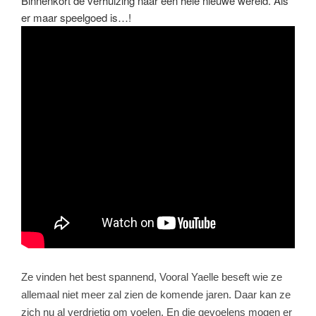
Binnenkort de verhuizing naar een hele nieuwe wereld. Als
er maar speelgoed is…!
Ze vinden het best spannend, Vooral Yaelle beseft wie ze
allemaal niet meer zal zien de komende jaren. Daar kan ze
zich nu al verdrietig om voelen. En die gevoelens mogen er