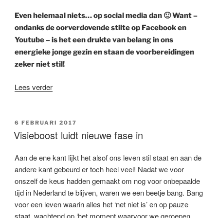
Even helemaal niets… op social media dan 🙂 Want –
ondanks de oorverdovende stilte op Facebook en
Youtube – is het een drukte van belang in ons
energieke jonge gezin en staan de voorbereidingen
zeker niet stil!
“Even
Lees verder
helemaal
niets…”
GEPLAATST
6 FEBRUARI 2017
OP
Visieboost luidt nieuwe fase in
Aan de ene kant lijkt het alsof ons leven stil staat en aan de
andere kant gebeurd er toch heel veel! Nadat we voor
onszelf de keus hadden gemaakt om nog voor onbepaalde
tijd in Nederland te blijven, waren we een beetje bang. Bang
voor een leven waarin alles het ‘net niet is’ en op pauze
staat, wachtend op ‘het moment waarvoor we geroepen