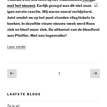
met het nieuws)
. Eerlijk gezegd was dit niet o
nze e
igen eerste reactie. Wij waren vooral verbijsterd.
Juist omdat we op het punt stonden vliegtickets te
boeken. In dezelfde visum-nieuws-week werd Roos
ziek en bleef maar ziek. De uitkomst van de bloedtest
was Pfeiffer. Wat een tegenvaller!
“Vertrek
Lees verder
Vuurtjes
uitgesteld
door
onverwachte
Berichtnavigatie
Vorige
Volg
Pagina
7
wendingen”
pagina
pagi
LAATSTE BLOGS
Ze is er!