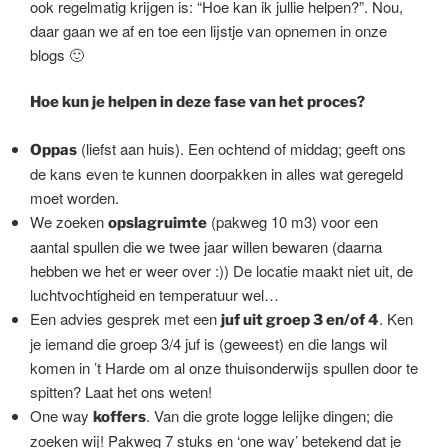
ook regelmatig krijgen is: “Hoe kan ik jullie helpen?”. Nou,
daar gaan we af en toe een lijstje van opnemen in onze
blogs 🙂
Hoe kun je helpen in deze fase van het proces?
(liefst aan huis). Een ochtend of middag; geeft ons
Oppas
de kans even te kunnen doorpakken in alles wat geregeld
moet worden.
We zoeken
(pakweg 10 m3) voor een
opslagruimte
aantal spullen die we twee jaar willen bewaren (daarna
hebben we het er weer over :)) De locatie maakt niet uit, de
luchtvochtigheid en temperatuur wel…
Een advies gesprek met een
. Ken
juf uit groep 3 en/of 4
je iemand die groep 3/4 juf is (geweest) en die langs wil
komen in ’t Harde om al onze thuisonderwijs spullen door te
spitten? Laat het ons weten!
One way
. Van die grote logge lelijke dingen; die
koffers
zoeken wij! Pakweg 7 stuks en ‘one way’ betekend dat je