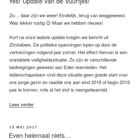
Yes! Update van de Vuurtjes!
Zo… daar zijn we weer! Eindelijk, terug van weggeweest.
Was lekker rustig 😉 Maar we hebben nieuws!
Kort na onze laatste update kregen we bericht uit
Zimbabwe. De politieke spanningen lopen op door de
verkiezingen volgend jaar zomer. Het effect hiervan is een
onstabiele veiligheidssituatie. Zo zijn er verschillende
bedreigingen geweest aan Eden teamleden. Het
leiderschapsteam vind deze situatie geen goede start voor
ons jonge gezin en raadde ons aan eind 2018 of begin 2019
pas te komen, mits al het stof is neergedwarreld.
“Yes!
Lees verder
Update
van
de
GEPLAATST
15 MEI 2017
OP
Vuurtjes!”
Even helemaal niets…