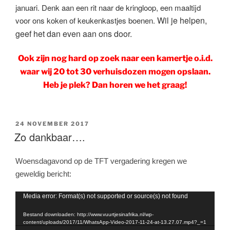
januari. Denk aan een rit naar de kringloop, een maaltijd
Wil je helpen,
voor ons koken of keukenkastjes boenen.
geef het dan even aan ons door.
Ook zijn nog hard op zoek naar een kamertje o.i.d.
waar wij 20 tot 30 verhuisdozen mogen opslaan.
Heb je plek? Dan horen we het graag!
GEPLAATST
24 NOVEMBER 2017
OP
Zo dankbaar….
Woensdagavond op de TFT vergadering kregen we
geweldig bericht:
Videospeler
Media error: Format(s) not supported or source(s) not found
Bestand downloaden: http://www.vuurtjesinafrika.nl/wp-
content/uploads/2017/11/WhatsApp-Video-2017-11-24-at-13.27.07.mp4?_=1