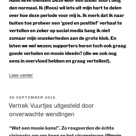
Hallo lieve mensen! Deze keer een ander soort blog
dan normaal. Ik (Roos) wil iets uit mijn hart te delen
over hoe deze periode voor mij is. Ik merk dat ik naar
buiten toe probeer een ‘goed en positief’ verhaal te
vertellen en zeker op social media hang ik niet
zomaar mijn onzekerheden aan de grote klok. En
laten we wel wezen; supporters horen toch ook graag
goede verhalen en mooie ideeën? (die we ook nog
eens in overvloed hebben en graag vertellen!).
“Zo
Lees verder
uit
haar
hart”
GEPLAATST
30 SEPTEMBER 2016
OP
Vertrek Vuurtjes uitgesteld door
onverwachte wendingen
“Wat een mooie kans!”. Zo reageerden de échte
visionair
s om ons heen op het visumnieuws
(filmpje