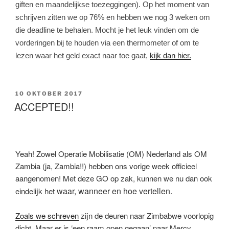
giften en maandelijkse toezeggingen). Op het moment van
schrijven zitten we op 76% en hebben we nog 3 weken om
die deadline te behalen. Mocht je het leuk vinden om de
vorderingen bij te houden via een thermometer of om te
lezen waar het geld exact naar toe gaat,
kijk dan hier.
GEPLAATST
10 OKTOBER 2017
OP
ACCEPTED!!
Yeah! Zowel Operatie Mobilisatie (OM) Nederland als OM
Zambia (ja, Zambia!!) hebben ons vorige week officieel
aangenomen! Met deze GO op zak, kunnen we nu dan ook
waar, wanneer en hoe vertellen.
eindelijk het
Zoals we schreven
zijn de deuren naar Zimbabwe voorlopig
dicht. Maar er is ‘een raam open gegaan’ naar Mercy