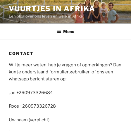
Ga
VUURTJES IN AFRIKA
naar
Een blog over ons leven en werk in Afrika
de
inhoud
Menu
CONTACT
Wil je meer weten, heb je vragen of opmerkingen? Dan
kun je onderstaand formulier gebruiken of ons een
whatsapp bericht sturen op:
Jan +260973326684
Roos +260973326728
Uw naam (verplicht)