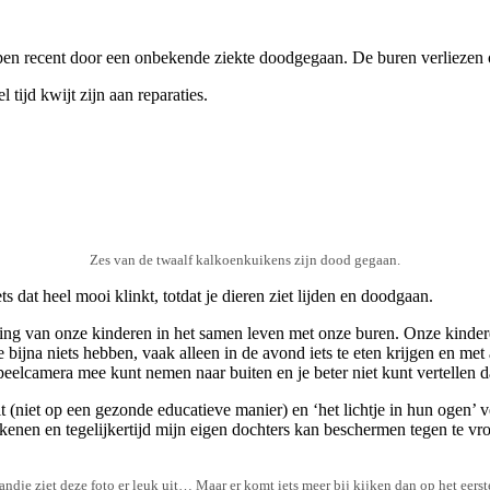
n recent door een onbekende ziekte doodgegaan. De buren verliezen oo
tijd kwijt zijn aan reparaties.
Zes van de twaalf kalkoenkuikens zijn dood gegaan.
 dat heel mooi klinkt, totdat je dieren ziet lijden en doodgaan.
ing van onze kinderen in het samen leven met onze buren. Onze kindere
 bijna niets hebben, vaak alleen in de avond iets te eten krijgen en met
e speelcamera mee kunt nemen naar buiten en je beter niet kunt vertellen 
t (niet op een gezonde educatieve manier) en ‘het lichtje in hun ogen’ v
enen en tegelijkertijd mijn eigen dochters kan beschermen tegen te vro
andje ziet deze foto er leuk uit… Maar er komt iets meer bij kijken dan op het eerste