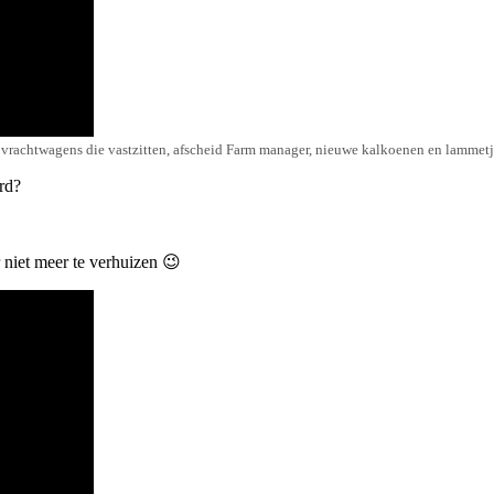
vrachtwagens die vastzitten, afscheid Farm manager, nieuwe kalkoenen en lammetje
urd?
 niet meer te verhuizen 😉