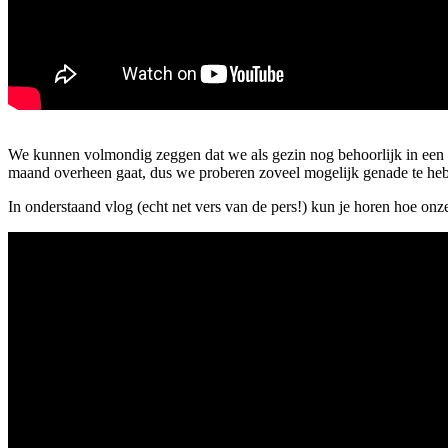
We kunnen volmondig zeggen dat we als gezin nog behoorlijk in een tr
maand overheen gaat, dus we proberen zoveel mogelijk genade te heb
In onderstaand vlog (echt net vers van de pers!) kun je horen hoe on