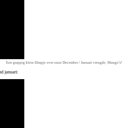
Een grappig klein filmpje over onze December / Januari vreugde; Mango’s!
nd januari: