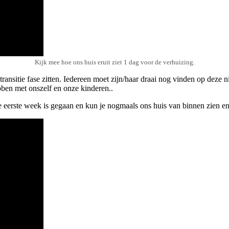
Kijk mee hoe ons huis eruit ziet 1 dag voor de verhuizing.
ansitie fase zitten. Iedereen moet zijn/haar draai nog vinden op deze 
ben met onszelf en onze kinderen..
ze eerste week is gegaan en kun je nogmaals ons huis van binnen zien en