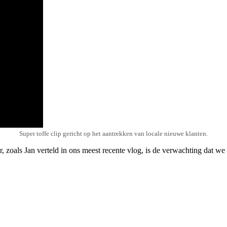
Super toffe clip gericht op het aantrekken van locale nieuwe klanten.
, zoals Jan verteld in ons meest recente vlog, is de verwachting dat we