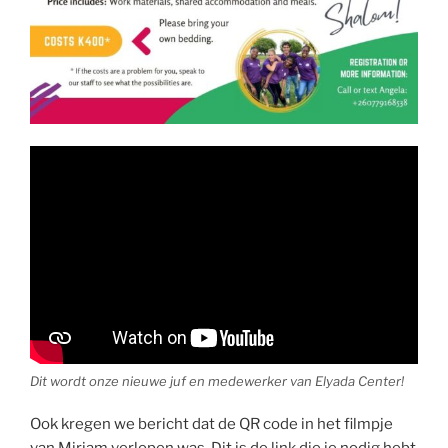
Dit wordt onze nieuwe juf en medewerker van Elyada Center!
Ook kregen we bericht dat de QR code in het filmpje
van Mirjam verlopen was. Dit is de link die je nodig hebt