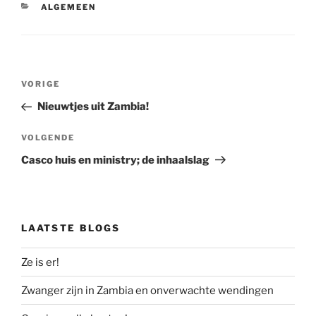
CATEGORIEËN
ALGEMEEN
Bericht
Vorig
VORIGE
navigatie
bericht
Nieuwtjes uit Zambia!
Volgend
VOLGENDE
bericht
Casco huis en ministry; de inhaalslag
LAATSTE BLOGS
Ze is er!
Zwanger zijn in Zambia en onverwachte wendingen