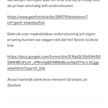
als je haar eenmalig wilt ondersteunen:
https://www.geef.nl/nl/actie/28979/donateurs?
ref=geef-sharebutton
Gebruik voor maandelijkse ondersteuning (uit eigen
ervaring kunnen we zeggen dat dat het fijnste is) deze
link:
https://docs.google.com/forms/d/e/1FAIpQLSfjrEHh9O
5BWBEUFyzV_vPKmfgBZ4M8QXcee5Ip0ThLrr3Cgg/
viewform?usp=sf_link
Alvast hartelijk dank lieve mensen! Groetjes uit
Zambia!