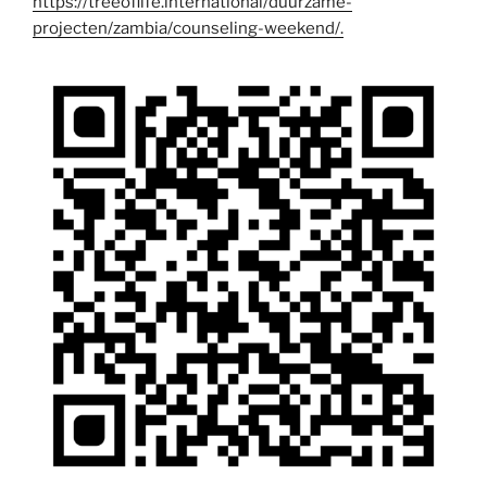
https://treeoflife.international/duurzame-
projecten/zambia/counseling-weekend/.