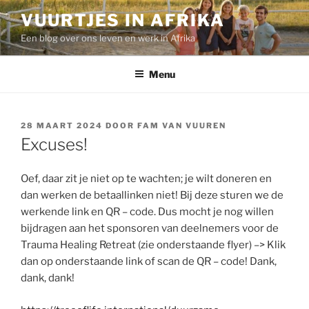
Ga
VUURTJES IN AFRIKA
naar
Een blog over ons leven en werk in Afrika
de
inhoud
Menu
GEPLAATST
28 MAART 2024
DOOR
FAM VAN VUUREN
OP
Excuses!
Oef, daar zit je niet op te wachten; je wilt doneren en
dan werken de betaallinken niet! Bij deze sturen we de
werkende link en QR – code. Dus mocht je nog willen
bijdragen aan het sponsoren van deelnemers voor de
Trauma Healing Retreat (zie onderstaande flyer) –> Klik
dan op onderstaande link of scan de QR – code! Dank,
dank, dank!