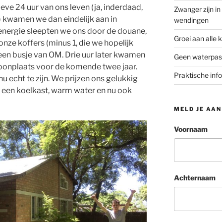
eve 24 uur van ons leven (ja, inderdaad,
Zwanger zijn i
) kwamen we dan eindelijk aan in
wendingen
 energie sleepten we ons door de douane,
Groei aan alle 
nze koffers (minus 1, die we hopelijk
een busje van OM. Drie uur later kwamen
Geen waterpas 
oonplaats voor de komende twee jaar.
Praktische inf
nu echt te zijn. We prijzen ons gelukkig
s, een koelkast, warm water en nu ook
MELD JE AAN
Voornaam
Achternaam