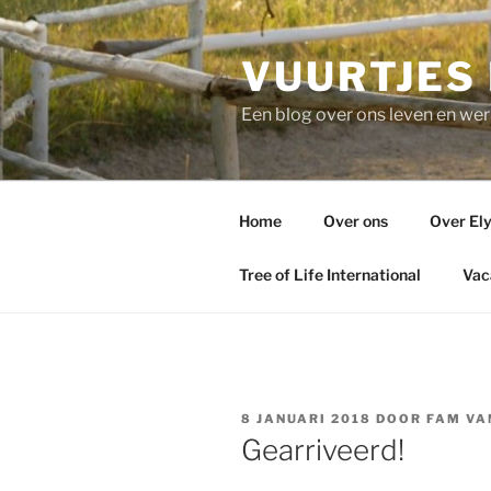
Ga
naar
VUURTJES 
de
inhoud
Een blog over ons leven en werk
Home
Over ons
Over El
Tree of Life International
Vac
GEPLAATST
8 JANUARI 2018
DOOR
FAM VA
OP
Gearriveerd!