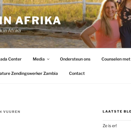
IN AFRIKA
 in Afrika
yada Center
Media
Ondersteun ons
Counselen met
ature Zendingswerker Zambia
Contact
LAATSTE BL
N VUUREN
Ze is er!