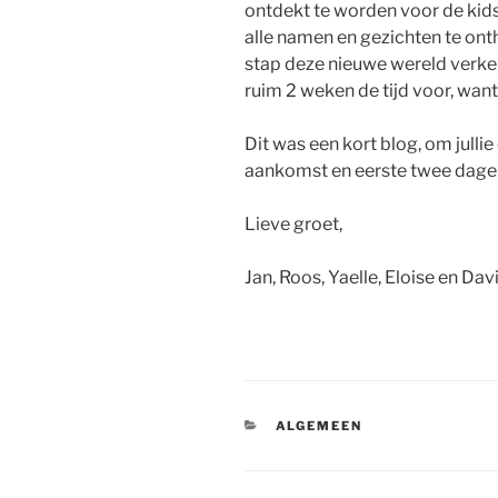
ontdekt te worden voor de kids
alle namen en gezichten te on
stap deze nieuwe wereld verk
ruim 2 weken de tijd voor, want
Dit was een kort blog, om julli
aankomst en eerste twee dagen 
Lieve groet,
Jan, Roos, Yaelle, Eloise en Dav
CATEGORIEËN
ALGEMEEN