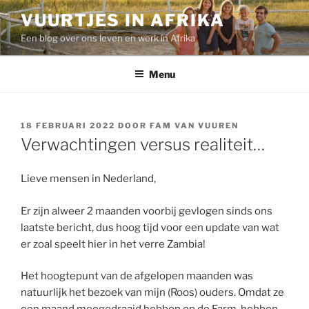
Ga
VUURTJES IN AFRIKA
naar
Een blog over ons leven en werk in Afrika
de
inhoud
Menu
GEPLAATST
18 FEBRUARI 2022
DOOR
FAM VAN VUUREN
OP
Verwachtingen versus realiteit…
Lieve mensen in Nederland,
Er zijn alweer 2 maanden voorbij gevlogen sinds ons
laatste bericht, dus hoog tijd voor een update van wat
er zoal speelt hier in het verre Zambia!
Het hoogtepunt van de afgelopen maanden was
natuurlijk het bezoek van mijn (Roos) ouders. Omdat ze