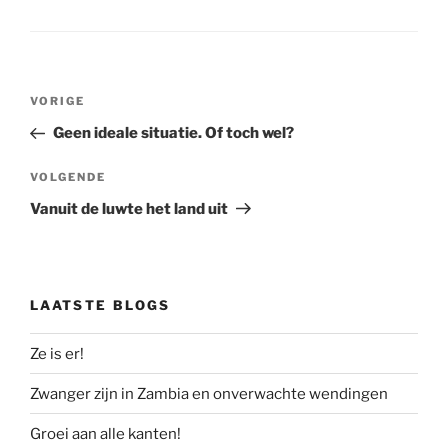
Bericht
Vorig
VORIGE
navigatie
bericht
Geen ideale situatie. Of toch wel?
Volgend
VOLGENDE
bericht
Vanuit de luwte het land uit
LAATSTE BLOGS
Ze is er!
Zwanger zijn in Zambia en onverwachte wendingen
Groei aan alle kanten!