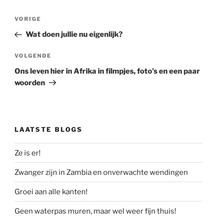
Bericht
Vorig
VORIGE
navigatie
bericht
Wat doen jullie nu eigenlijk?
Volgend
VOLGENDE
bericht
Ons leven hier in Afrika in filmpjes, foto’s en een paar
woorden
LAATSTE BLOGS
Ze is er!
Zwanger zijn in Zambia en onverwachte wendingen
Groei aan alle kanten!
Geen waterpas muren, maar wel weer fijn thuis!