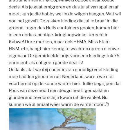
afstruinen van kringloopwinkels op zoek naar goede
deals. Als je gaat emigreren en dus juist van spullen af
moet, kun je die hobby wel in de wilgen hangen. Wat wil
nou het geval? De zakken kleding die jullie braaf in die
groene Leger des Heils containers gooien, komen hier
in een dorkas-achtige-kringloopwinkel terecht in
Kabwe! Dure merken, maar ook HEMA, Miss Etam,
H&M, etc, hangt hier keurig te wachten op een nieuwe
eigenaar. De gemiddelde prijs voor een kledingstuk 75
eurocent; als dat geen goede deal is!
Ondanks dat we (bij nader inzien onnodig) veel kleding
mee hadden genomen uit Nederland, waren we niet
voorbereid op de koude winter hier! Jullie begrijpen dat
Roos van deze nood een deugd heeft gemaakt en
glunderend tevoorschijn kwam uit die winkel. Nu
kunnen we allemaal weer warm de winter door 🙂