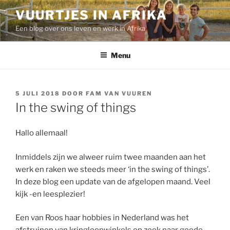
Ga
VUURTJES IN AFRIKA
naar
Een blog over ons leven en werk in Afrika
de
inhoud
Menu
GEPLAATST
5 JULI 2018
DOOR
FAM VAN VUUREN
OP
In the swing of things
Hallo allemaal!
Inmiddels zijn we alweer ruim twee maanden aan het
werk en raken we steeds meer ‘in the swing of things’.
In deze blog een update van de afgelopen maand. Veel
kijk -en leesplezier!
Een van Roos haar hobbies in Nederland was het